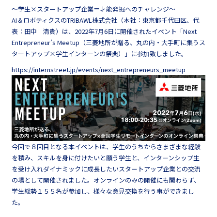
～学生×スタートアップ企業＝才能発掘へのチャレンジ～
AI＆ロボティクスのTRIBAWL株式会社（本社：東京都千代田区、代
表：田中 清貴）は、2022年7月6日に開催されたイベント「Next
Entrepreneur’s Meetup（三菱地所が贈る、丸の内・大手町に集うス
タートアップ×学生インターンの祭典）」に参加致しました。
https://internstreet.jp/events/next_entrepreneurs_meetup
今回で８回目となる本イベントは、学生のうちからさまざまな経験
を積み、スキルを身に付けたいと願う学生と、インターンシップ生
を受け入れダイナミックに成長したいスタートアップ企業との交流
の場として開催されました。オンラインのみの開催にも関わらず、
学生総勢１５５名が参加し、様々な意見交換を行う事ができまし
た。