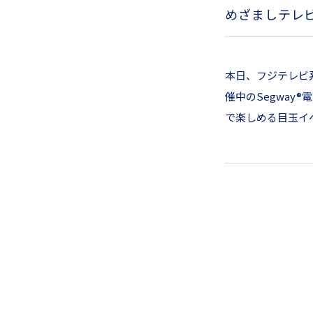
めざましテレ
本日、フジテレビ
催中のSegwa
で楽しめる目玉イ